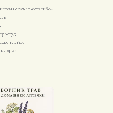
истема скажет «спасибо»
сть
КТ
простуд
ают клетки
илляров