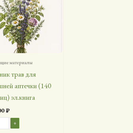
щие материалы
ик трав для
ней аптечки (140
иц) эл.книга
00
₽
чество
+
ра
ник