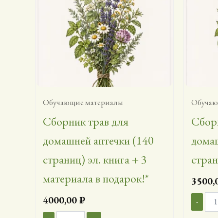
Обучающие материалы
Обучаю
Сборник трав для
Сборн
домашней аптечки (140
домаш
страниц) эл. книга + 3
стран
материала в подарок!*
3500,
Коли
4000,00
₽
-
това
Количество
Сбор