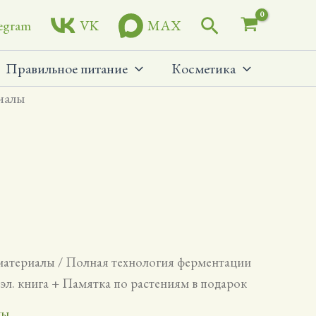
Поиск
egram
VK
MAX
Правильное питание
Косметика
иалы
материалы
/ Полная технология ферментации
 эл. книга + Памятка по растениям в подарок
лы