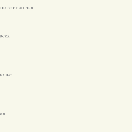
ного иван-чая
всех
ровье
ия