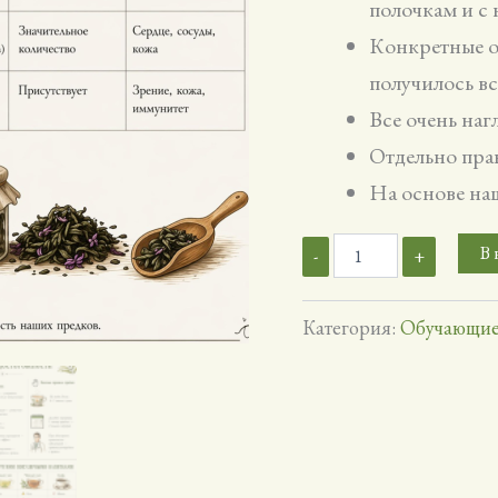
полочкам и с
Конкретные о
получилось вс
Все очень на
Отдельно пра
На основе на
Количество
В 
-
+
товара
Полная
технология
Категория:
Обучающие
ферментации
Иван-
чая
(11
страниц)
эл.
книга
+