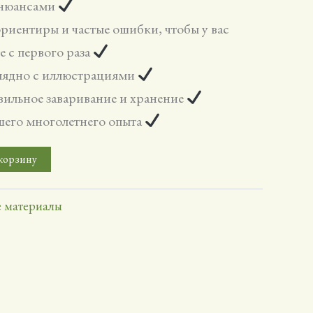
 нюансами
риентиры и частые ошибки, чтобы у вас
е с первого раза
глядно с иллюстрациями
вильное заваривание и хранение
шего многолетнего опыта
корзину
 материалы