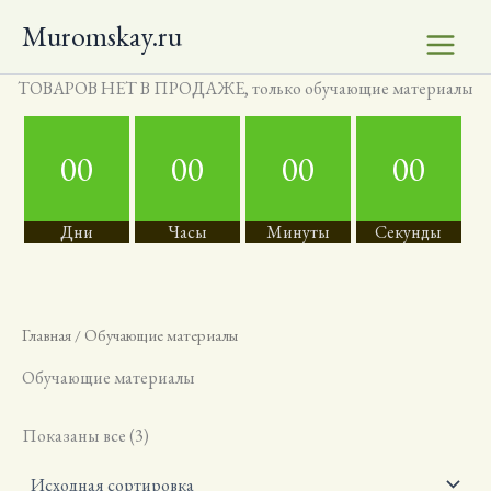
Перейти
Muromskay.ru
к
содержимому
ТОВАРОВ НЕТ В ПРОДАЖЕ, только обучающие материалы
00
00
00
00
Дни
Часы
Минуты
Секунды
Главная
/ Обучающие материалы
Обучающие материалы
Показаны все (3)