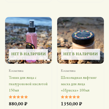
НЕТ В НАЛИЧИИ
НЕТ В НАЛИЧИИ
Косметика
Косметика
Тоник для лица с
Шоколадная лифтинг
гиалуроновой кислотой
маска для лица
150мл
«Ириска» 100мл
Оценка
Оценка
880,00
₽
1350,00
₽
5.00
5.00
из 5
из 5