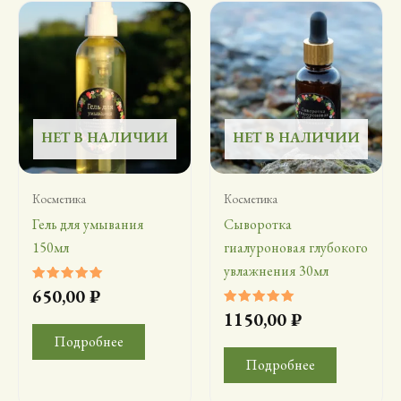
НЕТ В НАЛИЧИИ
НЕТ В НАЛИЧИИ
Косметика
Косметика
Гель для умывания
Сыворотка
150мл
гиалуроновая глубокого
увлажнения 30мл
Оценка
650,00
₽
5.00
из 5
Оценка
1150,00
₽
5.00
из 5
Подробнее
Подробнее