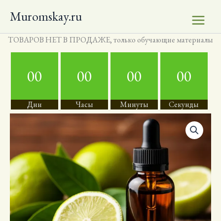
Перейти
Muromskay.ru
к
содержимому
ТОВАРОВ НЕТ В ПРОДАЖЕ, только обучающие материалы
00
00
00
00
Дни
Часы
Минуты
Секунды